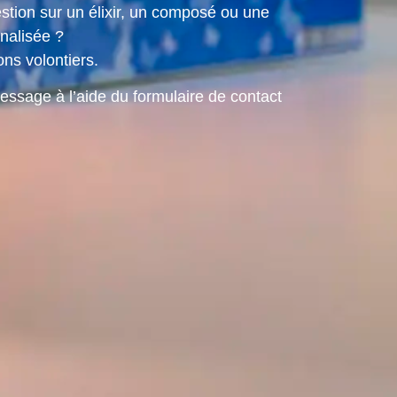
tion sur un élixir, un composé ou une
nalisée ?
ns volontiers.
ssage à l’aide du formulaire de contact