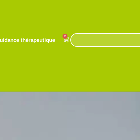
0
uidance thérapeutique