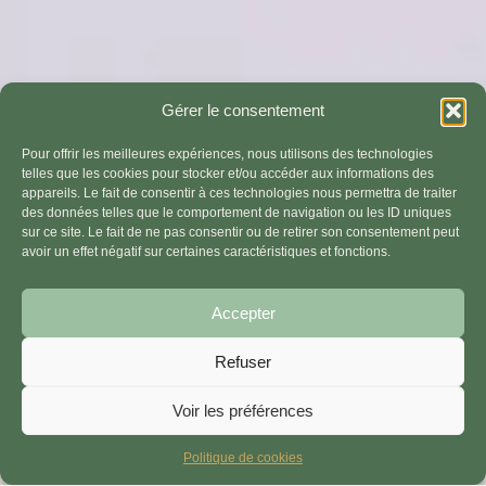
Gérer le consentement
Pour offrir les meilleures expériences, nous utilisons des technologies
telles que les cookies pour stocker et/ou accéder aux informations des
appareils. Le fait de consentir à ces technologies nous permettra de traiter
des données telles que le comportement de navigation ou les ID uniques
sur ce site. Le fait de ne pas consentir ou de retirer son consentement peut
avoir un effet négatif sur certaines caractéristiques et fonctions.
Accepter
Les élixirs floraux agissent sur le plan émotionnel et physique.
Par contre, les outils thérapeutiques comme les cartes permettent
Refuser
une approche holistique et apportent une vision plus globale.
Elles sont également très utiles pour prescrire des mélanges
Voir les préférences
personnalisés d’élixirs floraux.
Politique de cookies
Thérapeutes ou néophytes, vous aurez la possibilité de créer des