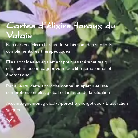
Cartes d'élixirs floraux du
Valais
Nos cartes d’élixirs floraux du Valais sont des supports
complémentaires thérapeutiques
Elles sont idéales également pour les thérapeutes qui
souhaitent accompagner votre équilibre émotionnel et
énergétique.
Par ailleurs, cette approche donne un aperçu et une
compréhension plus globale et imagée de la situation.
Accompagnement global • Approche énergétique • Élaboration
soignée