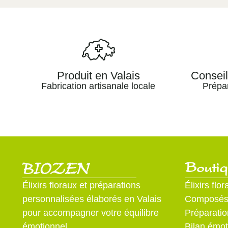
Produit en Valais
Consei
Fabrication artisanale locale
Prépa
BIOZEN
Bouti
Élixirs floraux et préparations
Élixirs flo
personnalisées élaborés en Valais
Composés d
pour accompagner votre équilibre
Préparatio
émotionnel.
Bilan émot