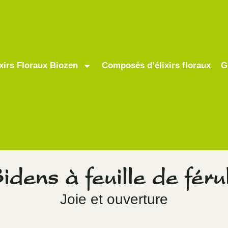
ixirs Floraux Biozen
Composés d’élixirs floraux
G
idens à feuille de féru
Joie et ouverture