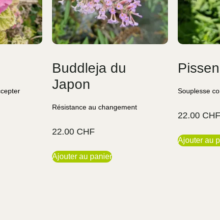
Buddleja du
Pissenl
Japon
ccepter
Souplesse co
Résistance au changement
22.00
CH
22.00
CHF
Ajouter au p
Ajouter au panier