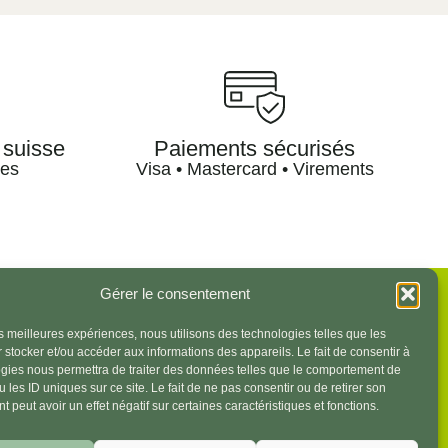
 suisse
Paiements sécurisés
les
Visa • Mastercard • Virements
Gérer le consentement
Mentions légales
les meilleures expériences, nous utilisons des technologies telles que les
 stocker et/ou accéder aux informations des appareils. Le fait de consentir à
Politique de confidentialité
gies nous permettra de traiter des données telles que le comportement de
Politique de cookies
 les ID uniques sur ce site. Le fait de ne pas consentir ou de retirer son
 peut avoir un effet négatif sur certaines caractéristiques et fonctions.