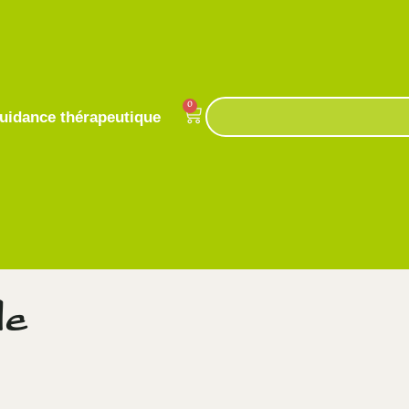
0
uidance thérapeutique
le