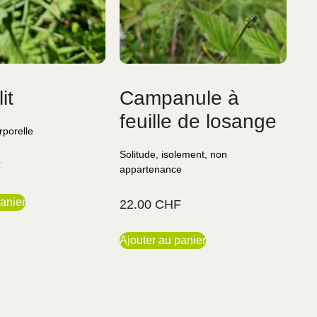
it
Campanule à
feuille de losange
rporelle
Solitude, isolement, non
F
appartenance
anier
22.00
CHF
Ajouter au panier